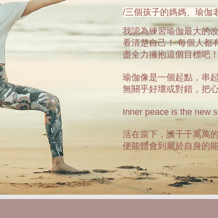
/三個孩子的媽媽、瑜
伽
我
認為
練習瑜伽最大的
看清楚自己！ 每個人都
盡全力擁抱這個目標吧
瑜伽像是一個起點，串
無關乎好壞或對錯，把心
Inner peace is the new 
活在當下，讓千千萬萬
便能體會到屬於自身的