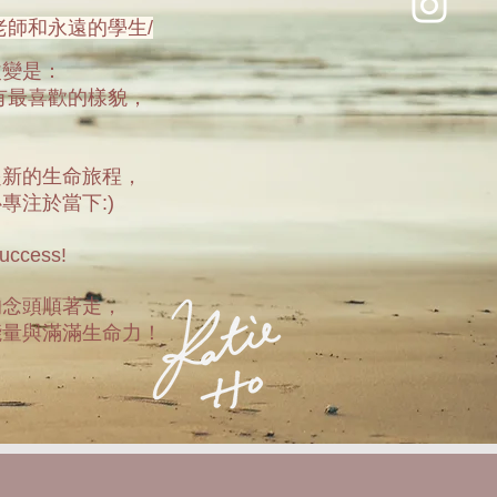
老師和永遠的學生/
改變是：
有最喜歡的樣貌，
！
起新的生命旅程，
專注於當下:)
success!
的念頭順著走，
能量與滿滿生命力！