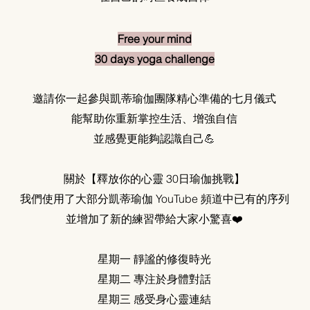
Free your mind
30 days yoga challenge
邀請你一起參與凱蒂瑜伽團隊精心準備的七月儀式
能幫助你重新掌控生活、增強自信
並感覺更能夠認識自己💪
關於【釋放你的心靈 30日瑜伽挑戰】
我們使用了大部分凱蒂瑜伽 YouTube 頻道中已有的序列
並增加了新的練習帶給大家小驚喜❤️
星期一 靜謐的修復時光
星期二 專注於身體對話
星期三 感受身心靈連結