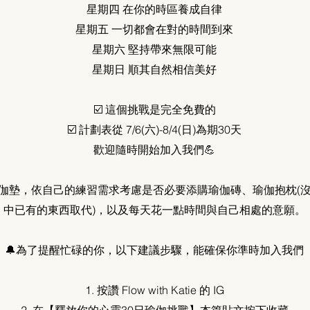
星期四 在你的時區養成自律
星期五 一切都會在對的時間到來
星期六 堅持帶來無限可能
星期日 順其自然相信美好
☑️ 這個挑戰是完全免費的
☑️ 計劃表從 7/6(六)-8/4(日)為期30天
歡迎隨時開始加入我們💪
伽墊，依自己的練習需求考慮是否必要添購瑜伽磚、瑜伽抱枕(
中已有的東西取代)，以及每天花一點時間與自己相處的意願。
🔔為了提醒忙碌的你，以下建議步驟，能確保你準時加入我們
1. 按讚 Flow with Katie 的 IG