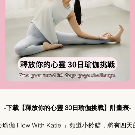
-下載【釋放你的心靈 30日瑜伽挑戰】計畫表-
伽 Flow With Katie 」頻道小鈴鐺，將有