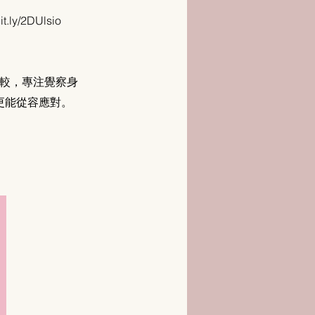
ly/2DUlsio
較，專注覺察身
更能從容應對。