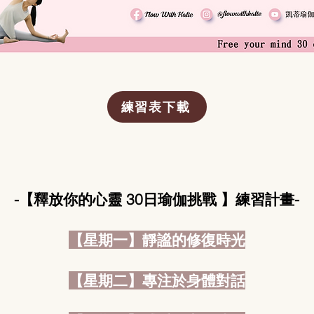
練習表下載
-【釋放你的心靈 30日瑜伽挑戰 】練習計畫-
【星期一】靜謐的修復時光
【星期二】專注於身體對話