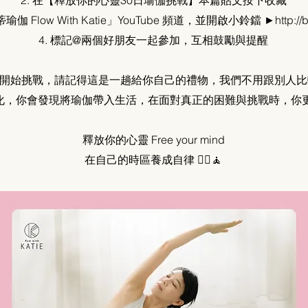
2. 在【釋放你的心靈30日瑜伽挑戰】本篇貼文按下收藏
伽 Flow With Katie」YouTube 頻道，並開啟小鈴鐺 ►http://bit.
4. 標記@兩個好朋友一起參加，互相鼓勵與提醒
開始挑戰，請記得這是一趟給你自己的禮物，我們不用跟別人比
化，你會發現將瑜伽帶入生活，在面對真正的困難與挑戰時，你
釋放你的心靈 Free your mind
在自己的時區養成自律 🧘‍♀️🧘